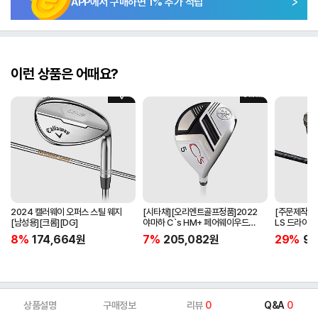
APP에서 구매하면
1
% 추가 적립
이런 상품은 어때요?
2024 캘러웨이 오퍼스 스틸 웨지
[시타채][오리엔트골프정품]2022
[주문제작]2
[남성용][크롬][DG]
야마하 C`s HM+ 페어웨이우드
LS 드라이버[
[여성용][화이트][C`s HM+
BLACK]
8%
174,664
원
7%
205,082
원
29%
97
ORIGINAL]
상품설명
구매정보
리뷰
0
Q&A
0