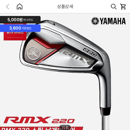
상품상세
5,000원
하나카드
3,600
쿠폰할인
1
/
6