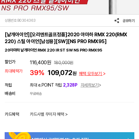
상품번호 B0304363
공유하기
[낱개아이언][오리엔트골프정품]2020 야마하 RMX 220(RMX
220) 스틸 아이언[남성용][SW][NS PRO RMX95]
20야마하 낱개아이언 RMX 220 IR ST SW NS PRO RMX95
할인가
116,400
원
180,000
원
최대혜택가
39%
109,072
원
혜택 모두보기
적립
최대 e.POINT 적립
2,328P
자세히보기
배송비
무료배송
카드혜택
카드사별 무이자 혜택 >