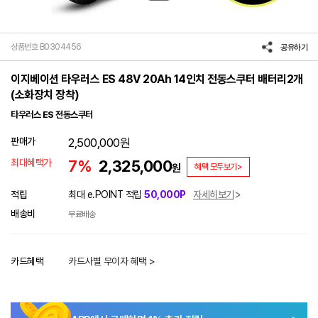
상품번호 B0304456
공유하기
이지베이션 타우러스 ES 48V 20Ah 14인치 전동스쿠터 배터리2개
(소화장치 장착)
타우러스 ES 전동스쿠터
판매가
2,500,000
원
최대혜택가
7%
2,325,000
원
혜택 모두보기>
적립
최대 e.POINT 적립
50,000P
자세히보기
배송비
무료배송
카드혜택
카드사별 무이자 혜택 >