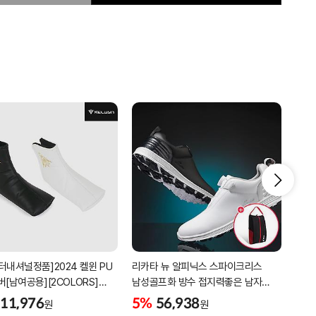
터내셔널정품]2024 켈윈 PU
리카타 뉴 알피닉스 스파이크리스
[2더
버[남여공용][2COLORS]
남성골프화 방수 접지력좋은 남자
퍼팅
C320]
골프신발 C27102/신발가방제공
11,976
5%
56,938
5%
원
원