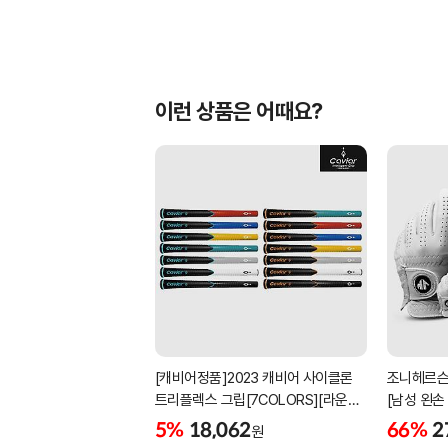
이런 상품은 어때요?
[캐비어정품]2023 캐비어 사이클론
조니헤르슨
트리플렉스 그립[7COLORS][라운드]
[남성 왼손
[39g/42g/46g/50g][R/S 토크]
[화이트][
5%
18,062
66%
2
원