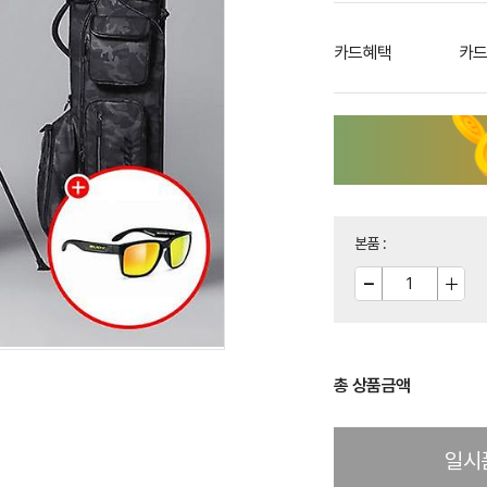
카드혜택
카드
본품
:
총 상품금액
일시