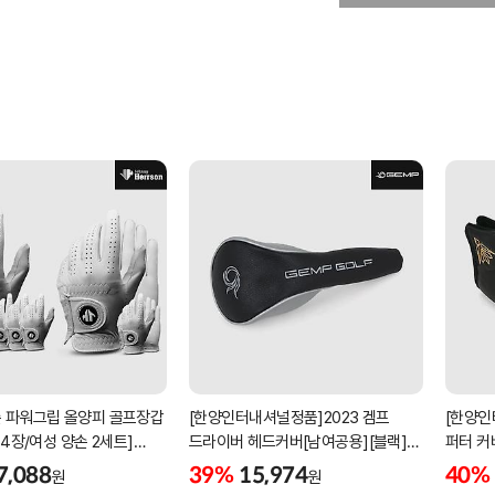
 파워그립 올양피 골프장갑
[한양인터내셔널정품]2023 겜프
[한양인
 4장/여성 양손 2세트]
드라이버 헤드커버[남여공용][블랙]
퍼터 커
케이스포함]
[HD-302]
[KW-P
7,088
39%
15,974
40%
원
원