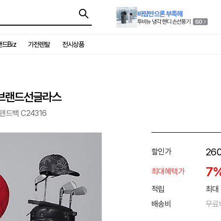
바람만으론 부족해
투비뉴 냉각 핸디 손선풍기
드Biz
가전렌탈
전시상품
6/브랜드선글라스
탠드백 C24316
26
할인가
7
최대혜택가
적립
최대 
배송비
무료