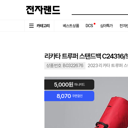
카테고리
베스트상품
DCS
심야특가
전자랜
리카타 트루퍼 스탠드백 C2431
상품번호 B0322676
2023 리카타 트루퍼 스
5,000원
하나카드
8,070
쿠폰할인