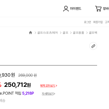
마이랜드
장바
로그인
회원가입
고
골프/스포츠/레저
골프
골프용품
골프백
0,930
원
269,000
원
%
250,712
원
혜택 모두보기
e.POINT 적립
5,218P
자세히보기
배송