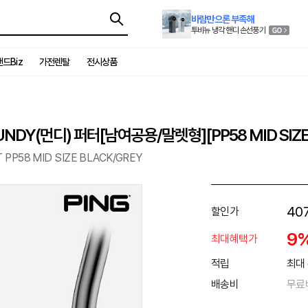
바람만으론 부족해
투비뉴 냉각 핸디 손선풍기
드Biz
가전렌탈
전시상품
DY(먼디) 퍼터[남여공용/말렛형][PP58 MID SIZE 
PP58 MID SIZE BLACK/GREY
407
할인가
9
최대혜택가
적립
최대 
배송비
무료