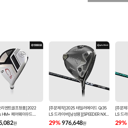
오리엔트골프정품]2022
[주문제작]2025 테일러메이드 Qi35
[주문제
s HM+ 페어웨이우드
LS 드라이버[남성용][SPEEDER NX
LS 드라
이트][C`s HM+
BLACK]
GREEN
5,082
29%
976,648
29%
원
원
]