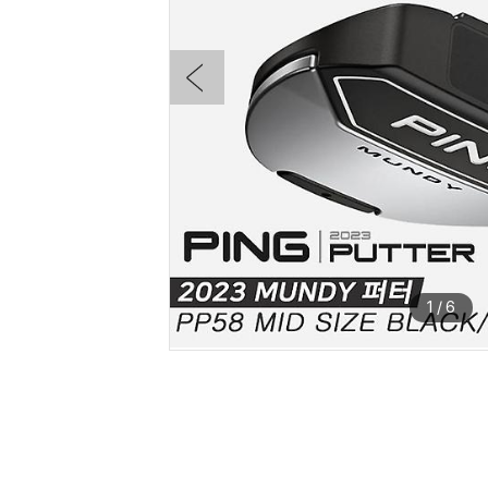
1
/
6