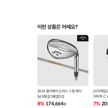
이런 상품은 어때요?
2024 캘러웨이 오퍼스 스틸 웨지
[시타채][
[남성용][크롬][DG]
야마하 C`
[여성용][화
8%
174,664
7%
20
원
ORIGINAL