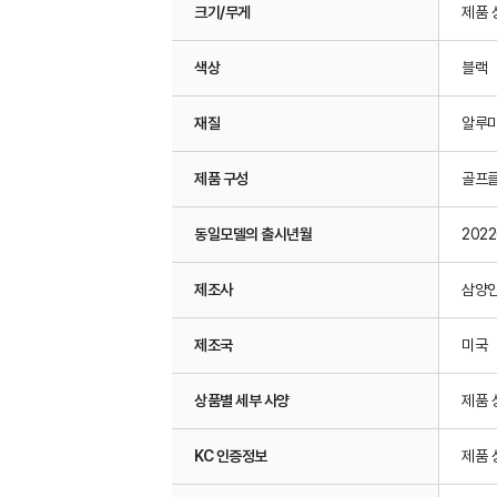
크기/무게
제품 
색상
블랙
재질
알루미
제품 구성
골프클
동일모델의 출시년월
2022
제조사
삼양
제조국
미국
상품별 세부 사양
제품 
KC 인증정보
제품 