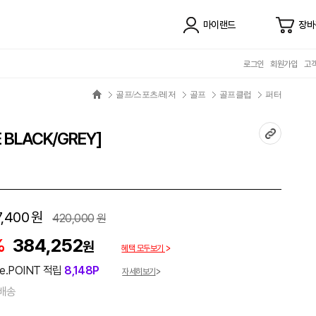
마이랜드
장바
로그인
회원가입
고
골프/스포츠/레저
골프
골프클럽
퍼터
BLACK/GREY]
,400
원
420,000
원
%
384,252
원
혜택 모두보기
e.POINT 적립
8,148P
자세히보기
배송