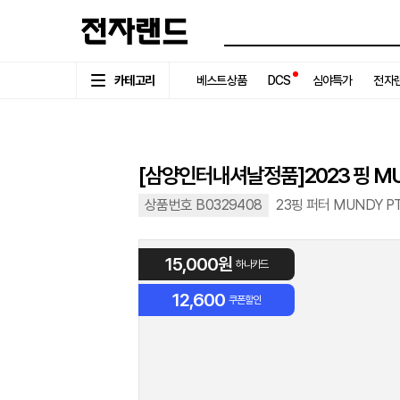
카테고리
베스트상품
DCS
심야특가
전자랜
[삼양인터내셔날정품]2023 핑 MUN
상품번호 B0329408
23핑 퍼터 MUNDY PT 
15,000원
하나카드
12,600
쿠폰할인