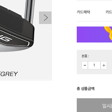
카드혜택
카드
본품
:
총 상품금액
일시