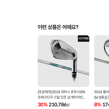
이런 상품은 어때요?
[주문제작]2024 피타스 8TH GEN
2024 캘
프레스티지 스틸 단조 낱개아이언
[남성용][크
[남성용][4번][NSPRO950GH NEO]
30%
210,786
8%
17
원