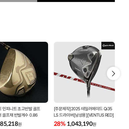
 인피니트 초고반발 골프
[주문제작]2025 테일러메이드 Qi35
[주문
 골프채 반발계수 0.86
LS 드라이버[남성용][VENTUS RED]
LS 
BLU
85,218
28%
1,043,190
28
원
원