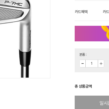
카드혜택
카드
본품
:
총 상품금액
일시