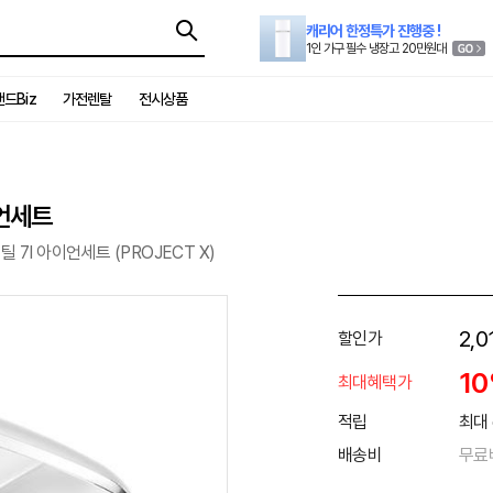
캐리어 한정특가 진행중 !
1인 가구 필수 냉장고 20만원대
드Biz
가전렌탈
전시상품
이언세트
 7I 아이언세트 (PROJECT X)
2,0
할인가
1
최대혜택가
적립
최대 
배송비
무료