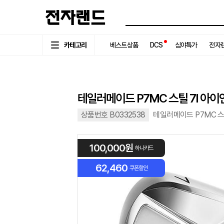
카테고리
베스트상품
DCS
심야특가
전자랜
테일러메이드 P7MC 스틸 7I 아
상품번호 B0332538
테일러메이드 P7MC 스틸
100,000원
하나카드
62,460
쿠폰할인