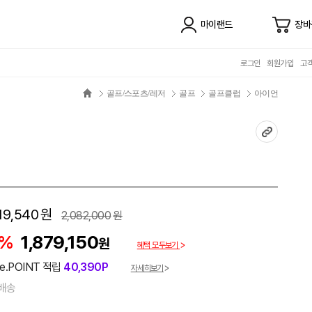
마이랜드
장바
로그인
회원가입
고
골프/스포츠/레저
골프
골프클럽
아이언
19,540
원
2,082,000
원
0%
1,879,150
원
혜택 모두보기
e.POINT 적립
40,390P
자세히보기
배송