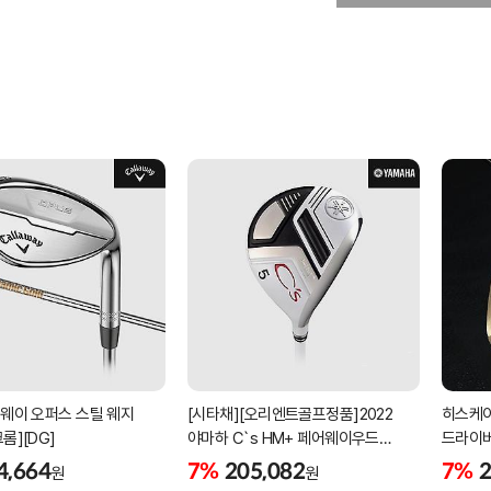
러웨이 오퍼스 스틸 웨지
[시타채][오리엔트골프정품]2022
히스케이
롬][DG]
야마하 C`s HM+ 페어웨이우드
드라이버
[여성용][화이트][C`s HM+
4,664
7%
205,082
7%
2
원
원
ORIGINAL]