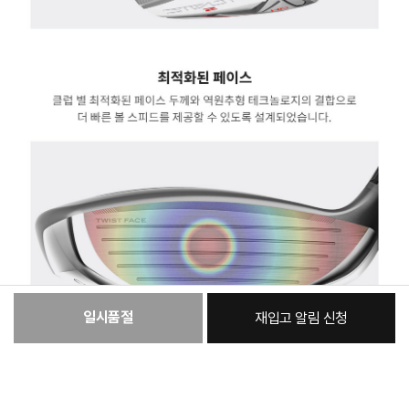
일시품절
재입고 알림 신청
:
본품
428,740원
총 상품 금액
428,740
원