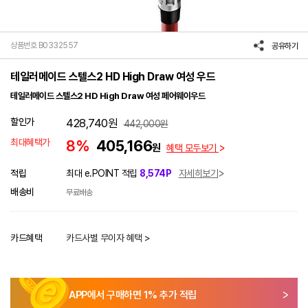
상품번호 B0332557
공유하기
테일러메이드 스텔스2 HD High Draw 여성 우드
테일러메이드 스텔스2 HD High Draw 여성 페어웨이우드
할인가
428,740
원
442,000
원
최대혜택가
8%
405,166
원
혜택 모두보기
적립
최대 e.POINT 적립
8,574P
자세히보기
배송비
무료배송
카드혜택
카드사별 무이자 혜택 >
APP에서 구매하면
1
% 추가 적립