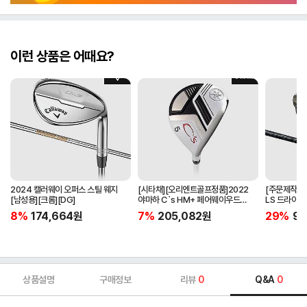
이런 상품은 어때요?
2024 캘러웨이 오퍼스 스틸 웨지
[시타채][오리엔트골프정품]2022
[주문제작]2
[남성용][크롬][DG]
야마하 C`s HM+ 페어웨이우드
LS 드라이버[
[여성용][화이트][C`s HM+
BLACK]
8%
174,664
원
7%
205,082
원
29%
97
ORIGINAL]
상품설명
구매정보
리뷰
0
Q&A
0