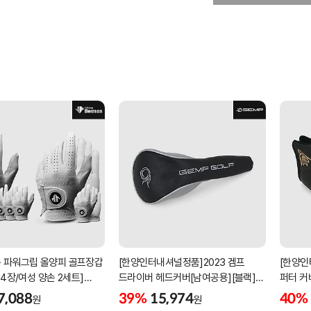
 파워그립 올양피 골프장갑
[한양인터내셔널정품]2023 겜프
[한양인
 4장/여성 양손 2세트]
드라이버 헤드커버[남여공용][블랙]
퍼터 커
케이스포함]
[HD-302]
[KW-P
7,088
39%
15,974
40%
원
원