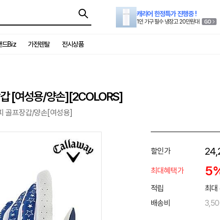
캐리어 한정특가 진행중 !
1인 가구 필수 냉장고 20만원대
드Biz
가전렌탈
전시상품
 [여성용/양손][2COLORS]
합피 골프장갑/양손[여성용]
24,
할인가
5
최대혜택가
적립
최대 
배송비
3,5