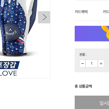
카드혜택
카드
본품
:
총 상품금액
일시