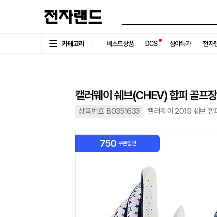
카테고리
베스트상품
DCS
심야특가
전자랜
캘러웨이 쉐브(CHEV) 합피 골프장갑
상품번호 B0351633
캘러웨이 2019 쉐브 
750
쿠폰할인