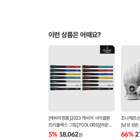
이런 상품은 어때요?
[캐비어정품]2023 캐비어 사이클론
조니헤르슨
트리플렉스 그립[7COLORS][라운드]
[남성 왼손
[39g/42g/46g/50g][R/S 토크]
[화이트][
5%
18,062
66%
2
원