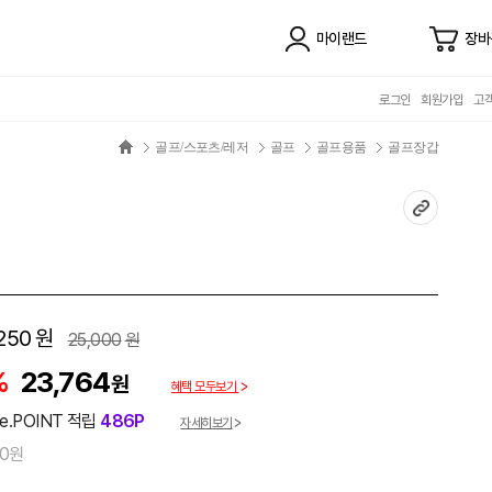
마이랜드
장바
로그인
회원가입
고
골프/스포츠/레저
골프
골프용품
골프장갑
250
원
25,000
원
%
23,764
원
혜택 모두보기
e.POINT 적립
486P
자세히보기
00원