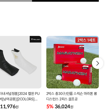
터내셔널정품]2024 켈윈 PU
2박스 총30구/던롭 스릭슨 마라톤 롱
리카
버[남여공용][2COLORS]
디스턴스 2피스 골프공
남성
C320]
골프
11,976
5%
36,024
5%
원
원