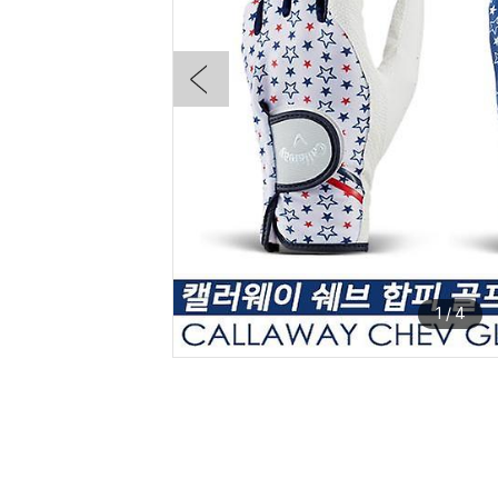
1
/
4