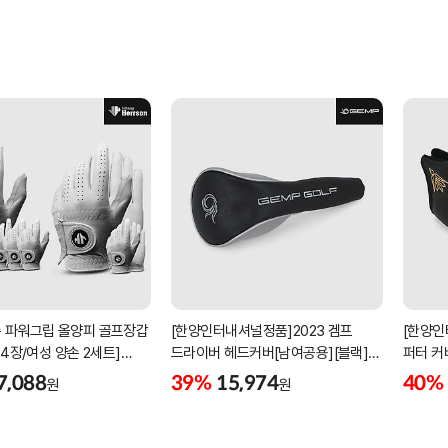
 파워그립 올양피 골프장갑
[한양인터내셔널정품]2023 겜프
[한양인
 4장/여성 양손 2세트]
드라이버 헤드커버[남여공용][블랙]
퍼터 커
케이스포함]
[HD-302]
[KW-P
7,088
39%
15,974
40%
원
원