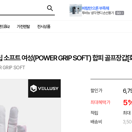
바람만으론 부족해
투비뉴 냉각 핸디 손선풍기
드Biz
가전렌탈
전시상품
 소프트 여성(POWER GRIP SOFT) 합피 골프장갑
 GRIP SOFT
6,7
할인가
5
최대혜택가
적립
최대 
배송비
3,5