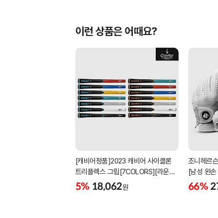
이런 상품은 어때요?
[캐비어정품]2023 캐비어 사이클론
조니헤르슨
트리플렉스 그립[7COLORS][라운드]
[남성 왼손
[39g/42g/46g/50g][R/S 토크]
[화이트][
5%
18,062
66%
2
원