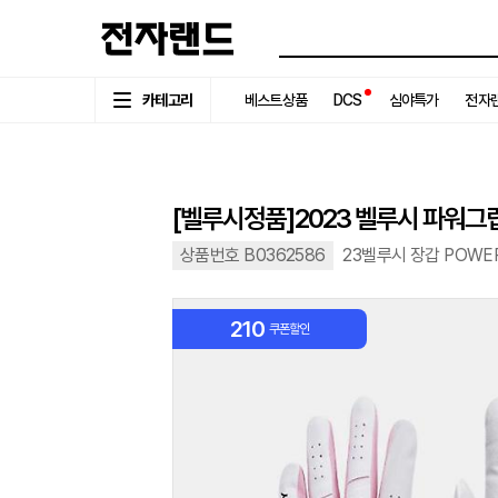
카테고리
베스트상품
DCS
심야특가
전자랜
[벨루시정품]2023 벨루시 파워그립
상품번호 B0362586
23벨루시 장갑 POWER
210
쿠폰할인