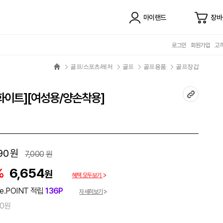
마이랜드
장바
로그인
회원가입
고
골프/스포츠/레저
골프
골프용품
골프장갑
[화이트][여성용/양손착용]
90
원
7,000
원
%
6,654
원
혜택 모두보기
e.POINT 적립
136P
자세히보기
00원