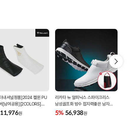
터내셔널정품]2024 켈윈 PU
리카타 뉴 알피닉스 스파이크리스
[2더
버[남여공용][2COLORS]
남성골프화 방수 접지력좋은 남자
퍼팅
C320]
골프신발 C27102/신발가방제공
11,976
5%
56,938
5%
원
원