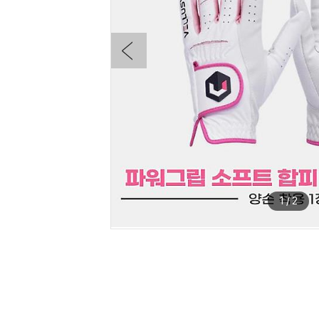
1
/
2