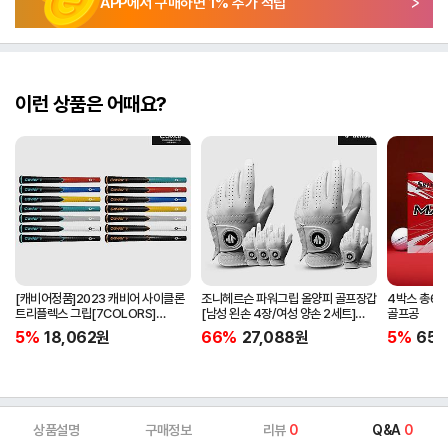
APP에서 구매하면
1
% 추가 적립
이런 상품은 어때요?
[캐비어정품]2023 캐비어 사이클론
조니헤르슨 파워그립 올양피 골프장갑
4박스 총60
트리플렉스 그립[7COLORS]
[남성 왼손 4장/여성 양손 2세트]
골프공
[라운드][39g/42g/46g/50g]
[화이트][케이스포함]
5%
18,062
원
66%
27,088
원
5%
65,
[R/S 토크]
상품설명
구매정보
리뷰
0
Q&A
0