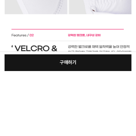
구매하기
[필수] 옵션
장
총 상품 금액
8,540
원
바
바
구
로
니
구