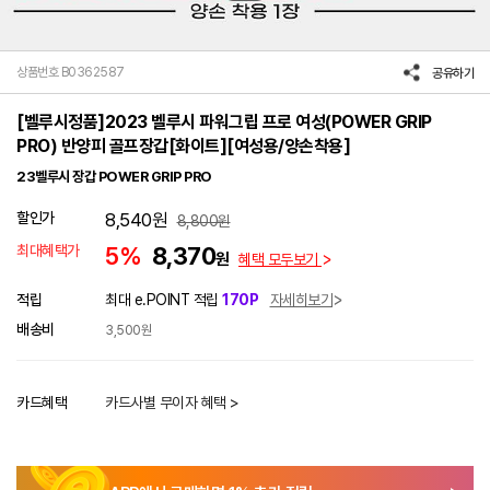
상품번호 B0362587
공유하기
[벨루시정품]2023 벨루시 파워그립 프로 여성(POWER GRIP
PRO) 반양피 골프장갑[화이트][여성용/양손착용]
23벨루시 장갑 POWER GRIP PRO
할인가
8,540
원
8,800
원
최대혜택가
5%
8,370
원
혜택 모두보기
적립
최대 e.POINT 적립
170P
자세히보기
배송비
3,500원
카드혜택
카드사별 무이자 혜택 >