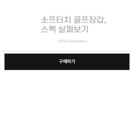
구매하기
[필수] 옵션
장
총 상품 금액
13,580
원
바
바
구
로
니
구