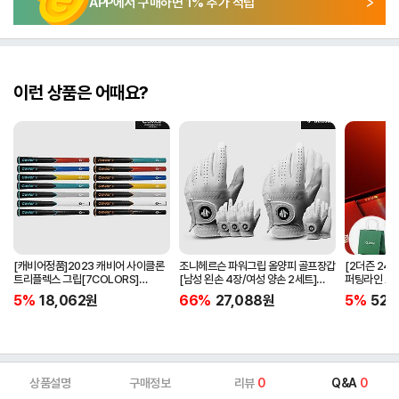
APP에서 구매하면
1
% 추가 적립
이런 상품은 어때요?
[캐비어정품]2023 캐비어 사이클론
조니헤르슨 파워그립 올양피 골프장갑
[2더즌 24구
트리플렉스 그립[7COLORS]
[남성 왼손 4장/여성 양손 2세트]
퍼팅라인 고
[라운드][39g/42g/46g/50g]
[화이트][케이스포함]
골프공 
5%
18,062
원
66%
27,088
원
5%
52,
[R/S 토크]
상품설명
구매정보
리뷰
0
Q&A
0