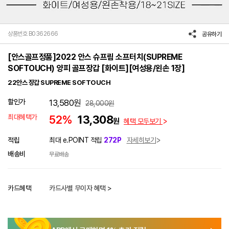
상품번호 B0362666
공유하기
[안스골프정품]2022 안스 슈프림 소프터치(SUPREME
SOFTOUCH) 양피 골프장갑 [화이트][여성용/왼손 1장]
22안스 장갑 SUPREME SOFTOUCH
할인가
13,580
원
28,000
원
최대혜택가
52%
13,308
원
혜택 모두보기
적립
최대 e.POINT 적립
272P
자세히보기
배송비
무료배송
카드혜택
카드사별 무이자 혜택 >