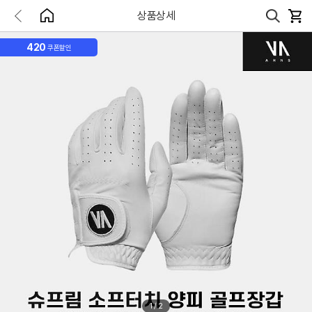
상품상세
420
쿠폰할인
1
/
2