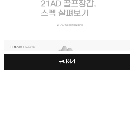
구매하기
[필수] 사이즈/선택
장
총 상품 금액
19,400
원
바
바
구
로
니
구