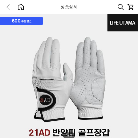
상품상세
600
쿠폰할인
1
/
2