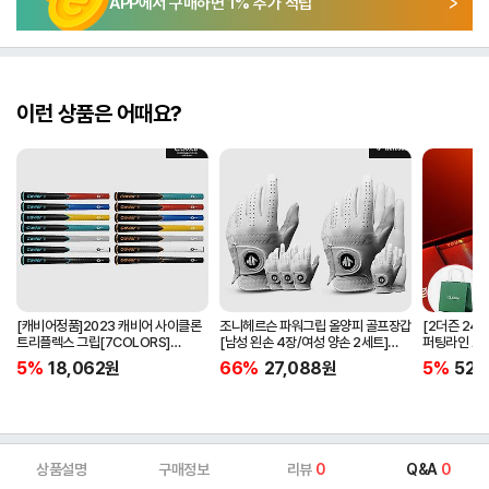
APP에서 구매하면
1
% 추가 적립
이런 상품은 어때요?
[캐비어정품]2023 캐비어 사이클론
조니헤르슨 파워그립 올양피 골프장갑
[2더즌 24구
트리플렉스 그립[7COLORS]
[남성 왼손 4장/여성 양손 2세트]
퍼팅라인 고
[라운드][39g/42g/46g/50g]
[화이트][케이스포함]
골프공 
5%
18,062
원
66%
27,088
원
5%
52,
[R/S 토크]
상품설명
구매정보
리뷰
0
Q&A
0