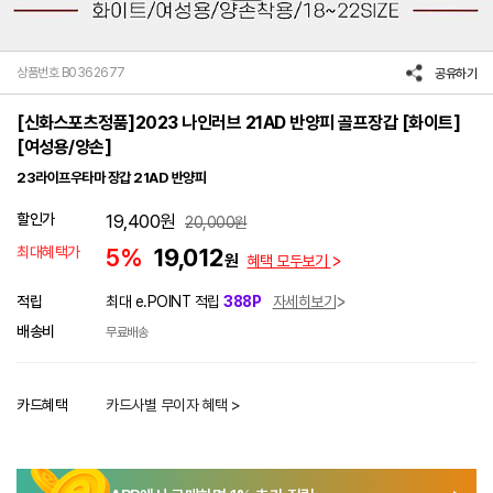
상품번호 B0362677
공유하기
[신화스포츠정품]2023 나인러브 21AD 반양피 골프장갑 [화이트]
[여성용/양손]
23라이프우타마 장갑 21AD 반양피
할인가
19,400
원
20,000
원
최대혜택가
5%
19,012
원
혜택 모두보기
적립
최대 e.POINT 적립
388P
자세히보기
배송비
무료배송
카드혜택
카드사별 무이자 혜택 >