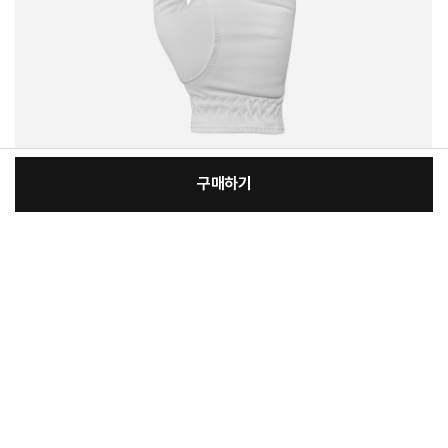
구매하기
[필수] 옵션
장
총 상품 금액
9,700
원
바
바
구
로
니
구