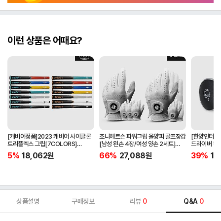
이런 상품은 어때요?
[캐비어정품]2023 캐비어 사이클론
조니헤르슨 파워그립 올양피 골프장갑
[한양인터내셔
트리플렉스 그립[7COLORS]
[남성 왼손 4장/여성 양손 2세트]
드라이버 헤
[라운드][39g/42g/46g/50g]
[화이트][케이스포함]
[HD-302]
5%
18,062
원
66%
27,088
원
39%
15
[R/S 토크]
상품설명
구매정보
리뷰
0
Q&A
0