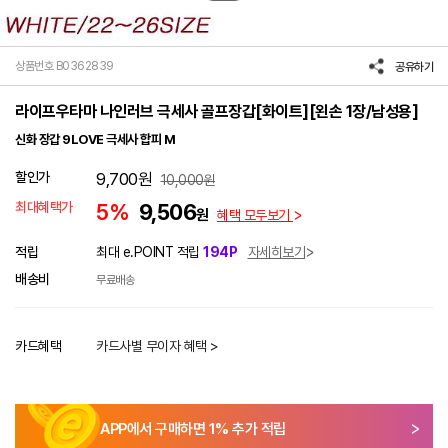
상품번호 B0362839
공유하기
라이프우타마 나인러브 극세사 골프장갑[화이트][왼손 1장/남성용]
신화 장갑 9LOVE 극세사 합피 M
할인가
9,700
원
10,000
원
최대혜택가
5%
9,506
원
혜택 모두보기
적립
최대 e.POINT 적립
194P
자세히보기
배송비
무료배송
카드혜택
카드사별 무이자 혜택 >
APP에서 구매하면
1
% 추가 적립