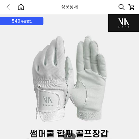
상품상세
540
쿠폰할인
1
/
2