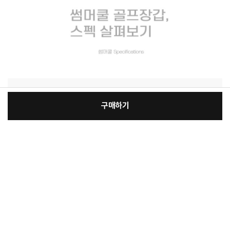
구매하기
[필수] 옵션
장
총 상품 금액
17,460
원
바
바
구
로
니
구