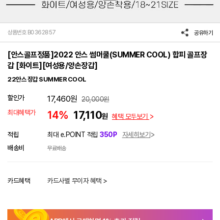
상품번호 B0362857
공유하기
[안스골프정품]2022 안스 썸머쿨(SUMMER COOL) 합피 골프장
갑 [화이트][여성용/양손장갑]
22안스 장갑 SUMMER COOL
할인가
17,460
원
20,000
원
최대혜택가
14%
17,110
원
혜택 모두보기
적립
최대 e.POINT 적립
350P
자세히보기
배송비
무료배송
카드혜택
카드사별 무이자 혜택 >