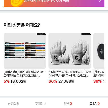
APP에서 구매하면
1
% 추가 적립
이런 상품은 어때요?
[캐비어정품]2023 캐비어 사이클론
조니헤르슨 파워그립 올양피 골프장갑
[한양인터내셔
트리플렉스 그립[7COLORS]
[남성 왼손 4장/여성 양손 2세트]
드라이버 헤
[라운드][39g/42g/46g/50g]
[화이트][케이스포함]
[HD-302]
5%
18,062
원
66%
27,088
원
39%
15
[R/S 토크]
상품설명
구매정보
리뷰
0
Q&A
0