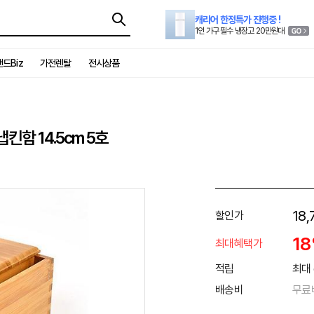
캐리어 한정특가 진행중 !
1인 가구 필수 냉장고 20만원대
드Biz
가전렌탈
전시상품
킨함 14.5cm 5호
18,
할인가
1
최대혜택가
적립
최대 
배송비
무료