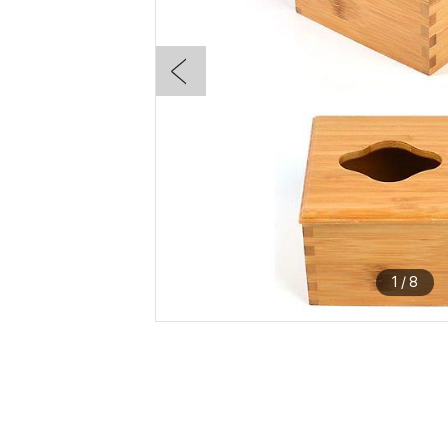
1
/
8