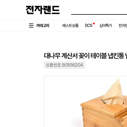
카테고리
베스트상품
DCS
심야특가
전자랜
대나무 계산서 꽂이 테이블 냅킨통 냅
상품번호 B0556204