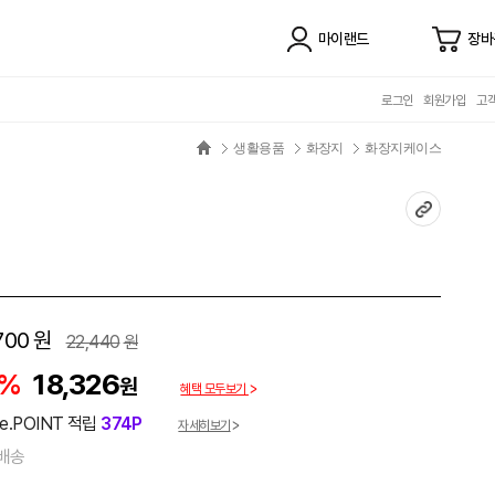
마이랜드
장바
로그인
회원가입
고
생활용품
화장지
화장지케이스
700
원
22,440
원
8%
18,326
원
혜택 모두보기
e.POINT 적립
374P
자세히보기
배송