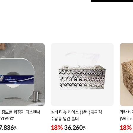
 점보롤 화장지 디스펜서
실버 티슈 케이스 (실버) 휴지각
라탄 바
DS001
수납통 냅킨 홀더
(White
7,836
18%
36,260
18%
원
원