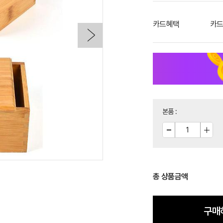
카드혜택
카드
본품
:
총 상품금액
구매