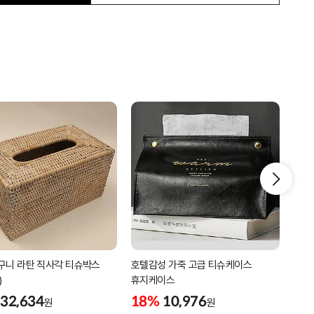
구니 라탄 직사각 티슈박스
호텔감성 가죽 고급 티슈케이스
(헨
)
휴지케이스
핸드
32,634
18%
10,976
18
원
원