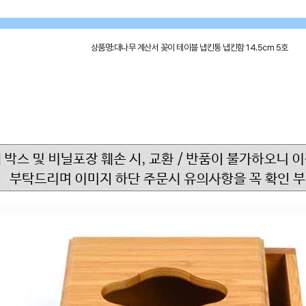
상품명:대나무 계산서 꽂이 테이블 냅킨통 냅킨함 14.5cm 5호