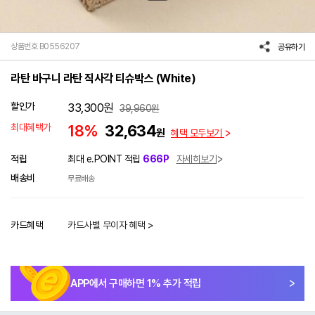
상품번호 B0556207
공유하기
라탄 바구니 라탄 직사각 티슈박스 (White)
할인가
33,300
원
39,960
원
최대혜택가
18%
32,634
원
혜택 모두보기
적립
최대 e.POINT 적립
666P
자세히보기
배송비
무료배송
카드혜택
카드사별 무이자 혜택 >
APP에서 구매하면
1
% 추가 적립