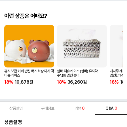
이런 상품은 어때요?
휴지 보관 커버 냅킨 박스 화장지 사 각
실버 티슈 케이스 (실버) 휴지각
대나무 계산
티슈 케이스
수납통 냅킨 홀더
냅킨함 14.5
18%
10,878
원
18%
36,260
원
18%
18
상품설명
구매정보
리뷰
0
Q&A
0
상품설명