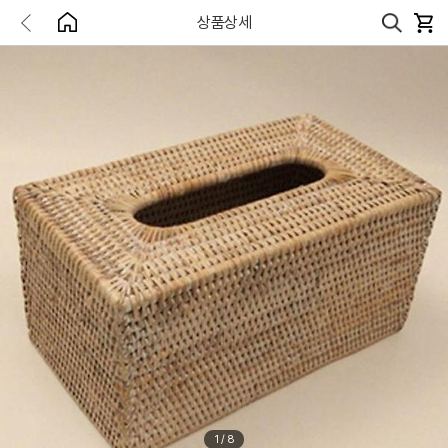
상품상세
1
/
8