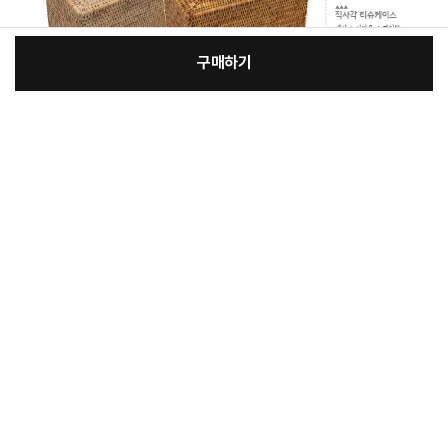
구매하기
:
본품
장
33,300원
총 상품 금액
33,300
원
바
바
구
로
니
구
매