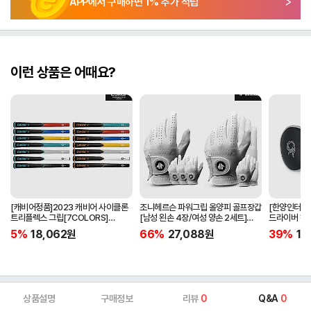
APP에서 구매하면
1
% 추가 적립
이런 상품은 어때요?
[캐비어정품]2023 캐비어 사이클론
조니헤르슨 파워그립 올양피 골프장갑
[한양인터내셔
트리플렉스 그립[7COLORS]
[남성 왼손 4장/여성 양손 2세트]
드라이버 헤
[라운드][39g/42g/46g/50g]
[화이트][케이스포함]
[HD-302]
5%
18,062
원
66%
27,088
원
39%
15
[R/S 토크]
상품설명
구매정보
리뷰
0
Q&A
0