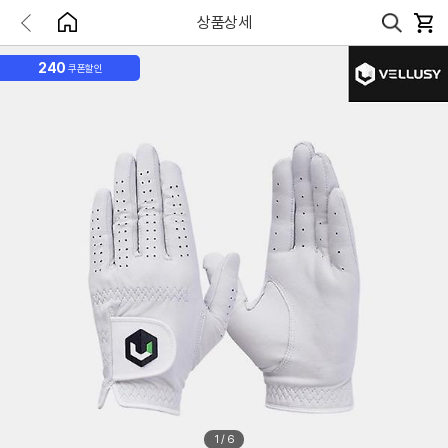
상품상세
240
쿠폰할인
1
/
6