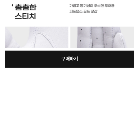
구매하기
[필수] 옵션
장
총 상품 금액
7,660
원
바
바
구
로
니
구