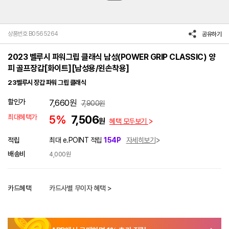
상품번호 B0565264
공유하기
2023 벨루시 파워그립 클래식 남성(POWER GRIP CLASSIC) 양
피 골프장갑[화이트][남성용/왼손착용]
23벨루시 장갑 파워 그립 클래식
할인가
7,660
원
7,900
원
최대혜택가
5%
7,506
원
혜택 모두보기
적립
최대 e.POINT 적립
154P
자세히보기
배송비
4,000원
카드혜택
카드사별 무이자 혜택 >