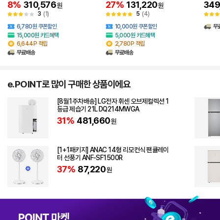
트 이
8%
310,576
27%
131,220
349
원
원
3
(1)
5
(4)
6,780원 쿠폰할인
10,000원 쿠폰할인
무
15,000원 카드혜택
5,000원 카드혜택
6,644P 적립
2,780P 적립
무료배송
무료배송
e.POINT로 많이 구매한 상품이에요
[8월1주차배송] LG전자 휘센 오브제컬렉션 1
등급 제습기 21L DQ214MWGA
31%
481,660
원
[1+1패키지] ANAC 14형 리모컨식 팬큘레이
터 선풍기 ANF-SF1500R
37%
87,220
원