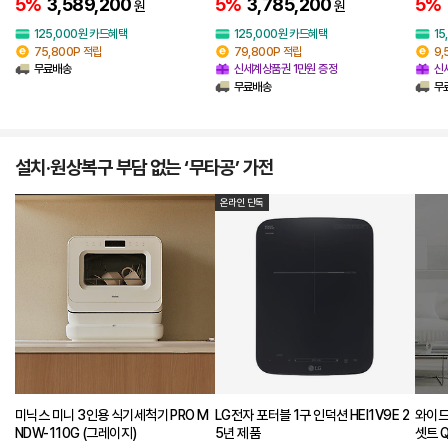
5%
3,589,200
5%
3,785,200
5%
원
원
125,000원 카드혜택
125,000원 카드혜택
15
75,800P 적립
79,800P 적립
9,
무료배송
신세계상품권 1만원 증정
신
무료배송
무
설치·원상복구 부담 없는 ‘무타공’ 가전
온라인 단독
미닉스 미니 3인용 식기세척기 PRO M
LG전자 포터블 1구 인덕션 HEI1V9E 2
와이드
NDW-110G (그레이지)
5년 제품
셋트 Q