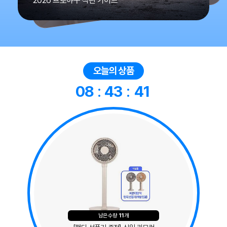
2026 프로야구 직관 가이드
오늘의 상품
08
:
43
:
40
남은수량
11
개