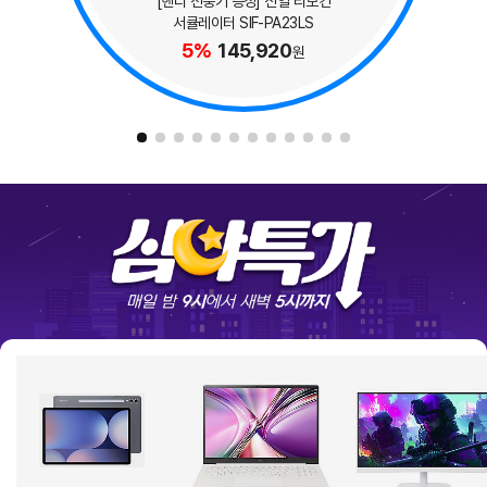
[핸디 선풍기 증정] 신일 리모컨
서큘레이터 SIF-PA23LS
5%
145,920
원