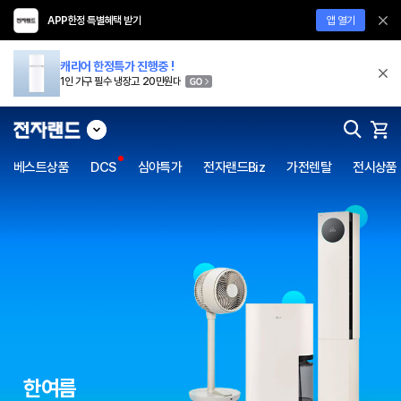
APP한정 특별혜택 받기
앱 열기
캐리어 한정특가 진행중 !
1인 가구 필수 냉장고 20만원대
베스트상품
DCS
심야특가
전자랜드Biz
가전렌탈
전시상품
한여름