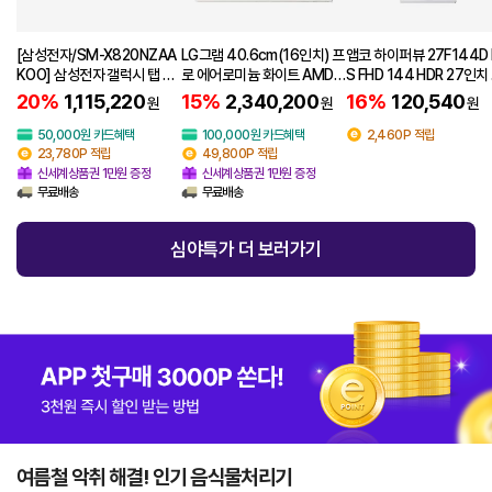
[삼성전자/SM-X820NZAA
LG그램 40.6cm(16인치) 프
앱코 하이퍼뷰 27F144D 
KOO] 삼성전자 갤럭시 탭 S1
로 에어로미늄 화이트 AMD 1
S FHD 144 HDR 27인치
0 플러스 Wi-Fi 256GB 그레
6/512G 16Z95U-G.AS5M
퓨터 모니터 무결점
20%
1,115,220
15%
2,340,200
16%
120,540
원
원
원
이 SM-X820NZAAKOO
K
50,000원 카드혜택
100,000원 카드혜택
2,460P 적립
23,780P 적립
49,800P 적립
신세계상품권 1만원 증정
신세계상품권 1만원 증정
무료배송
무료배송
심야특가 더 보러가기
여름철 악취 해결! 인기 음식물처리기