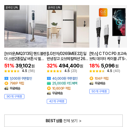
온라인 단독
온라인 단독
[브라운/MQ3135] 핸드블렌
[LG전자/D265MEE22] 일
[젯스] C TO C PD 초고속
더 스텐2종칼날 버튼식 멀티
반냉장고 오브제컬렉션 264
브릭 데이터 케이블 JTS-
퀵3 MQ3135
L 2등급 베이지 설치포함
CTC120
51%
39,102
32%
494,400
18%
5,096
원
원
원
4.5
(56)
4.5
(23)
4.5
(40)
1,000원 쿠폰할인
40,000원 쿠폰할인
104P 적립
798P 적립
25,000원 카드혜택
무료배송
무료배송
10,600P 적립
50개 구매중
무료배송
90개 구매중
42개 구매중
BEST상품
전체 보기
>