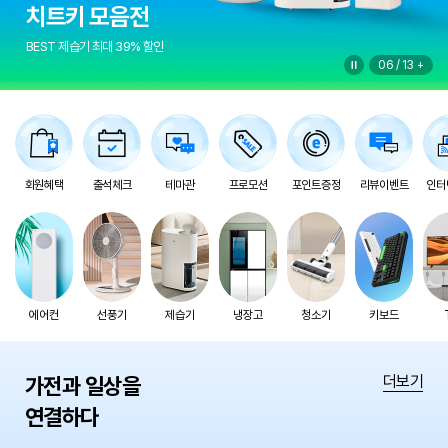
치트키 모음전
BEST 제습기 최대 39% 할인
06
/
13
회원혜택
출석체크
테마관
프로모션
포인트증정
리뷰이벤트
인터
에어컨
선풍기
제습기
냉장고
청소기
키보드
더보기
가전과 일상을
연결하다