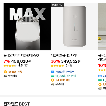
온라인 단독
음식물 처리기 더플렌더 MAX
에코웨일 음식물처리기
음식물
이트 
7%
498,820
36%
349,952
원
원
10
4.5
(16)
5
(8)
10,180P 적립
7,600원 쿠폰할인
무료배송
15,000원 카드혜택
2
7,448P 적립
15
무료배송
9,
무
전자랜드 BEST