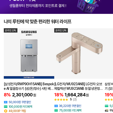
나의 루틴에 딱 맞춘 편리한 워터 라이프
온라인 단독
온라인 단독
[삼성전자/RWP90H15ANB] Bespok
[LG전자/WU923ANB] LG전자 오브
삼성 비
e AI 얼음정수기 (냉/온/정수) 사틴 베이
제컬렉션 WU923ANB 듀얼 냉온정수
기 (모
지
기 클레이 브라운
N
8%
2,301,000
18%
1,664,284
19
원
원
5
(2)
50,000원 쿠폰할인
36,220원 쿠폰할인
5
100,000원 카드혜택
75,000원 카드혜택
무
49,000P 적립