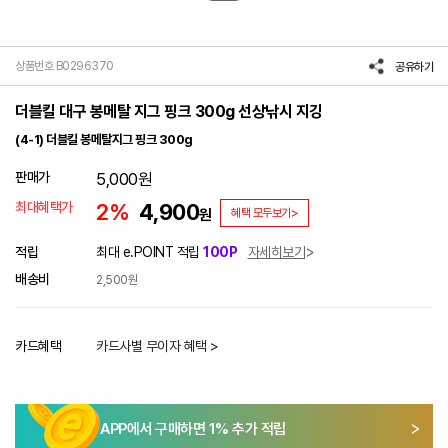
상품번호 B0296370
공유하기
더블킬 대구 봉메탈 지그 핑크 300g 선상낚시 지깅
(4-1) 더블킬 봉메탈지그 핑크 300g
판매가
5,000
원
최대혜택가
2%
4,900
원
혜택 모두보기>
적립
최대 e.POINT 적립
100P
자세히보기
배송비
2,500원
카드혜택
카드사별 무이자 혜택 >
APP에서 구매하면
1
% 추가 적립