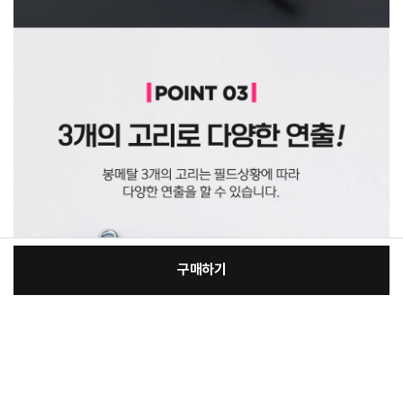
구매하기
[필수] 단품
장
총 상품 금액
5,000
원
바
바