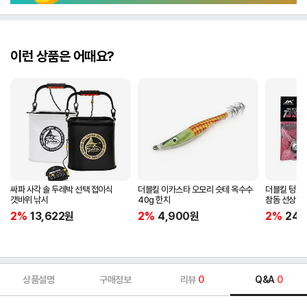
이런 상품은 어때요?
싸파 사각 솔 두레박 선택 접이식
더블킬 이카스타 오모리 슷테 옥수수
더블킬 텅스텐
갯바위 낚시
40g 한치
참돔 선상낚
2%
13,622
원
2%
4,900
원
2%
24,
상품설명
구매정보
리뷰
0
Q&A
0