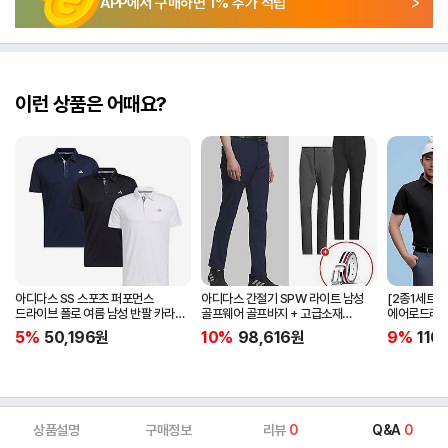
APP에서 구매하면
1
% 추가 적립
이런 상품은 어때요?
아디다스 SS 스포츠 퍼포먼스
아디다스 간절기 SPW 라이트 남성
[2종1세트]
드라이브 폴로 여름 남성 반팔 카라
골프웨어 골프바지 + 고급소재
에어로드라이
티셔츠 IA5447 IA5448 IA5446
삼선패턴 골프벨트 세트
남자 골프웨어 
5%
50,196
원
10%
98,616
원
9%
110
JG1313
상품설명
구매정보
리뷰
0
Q&A
0