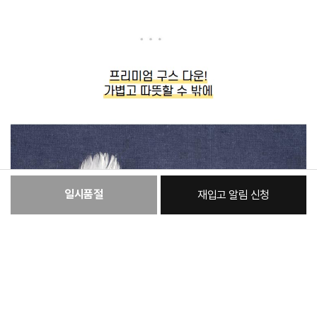
일시품절
재입고 알림 신청
:
본품
40,640원
총 상품 금액
40,640
원