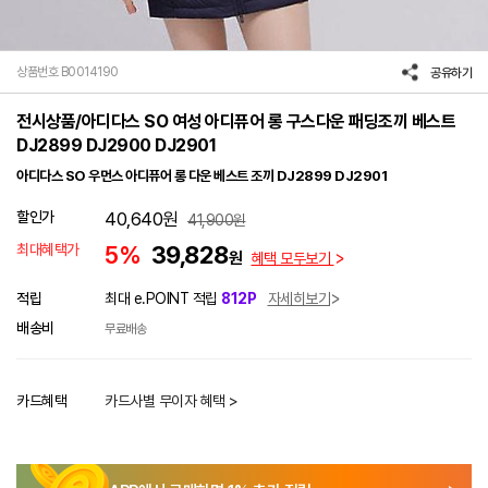
상품번호 B0014190
공유하기
전시상품/아디다스 SO 여성 아디퓨어 롱 구스다운 패딩조끼 베스트
DJ2899 DJ2900 DJ2901
아디다스 SO 우먼스 아디퓨어 롱 다운 베스트 조끼 DJ2899 DJ2901
할인가
40,640
원
41,900
원
최대혜택가
5%
39,828
원
혜택 모두보기
적립
최대 e.POINT 적립
812P
자세히보기
배송비
무료배송
카드혜택
카드사별 무이자 혜택 >