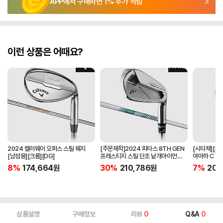
APP에서 구매하면
1
% 추가 적립
이런 상품은 어때요?
2024 캘러웨이 오퍼스 스틸 웨지
[주문제작]2024 피타스 8TH GEN
[시타채][오
[남성용][크롬][DG]
프레스티지 스틸 단조 낱개아이언
야마하 C`s
[남성용][4번][NSPRO950GH
[여성용][화이
8%
174,664
원
30%
210,786
원
7%
205
NEO]
ORIGINAL]
상품설명
구매정보
리뷰
0
Q&A
0