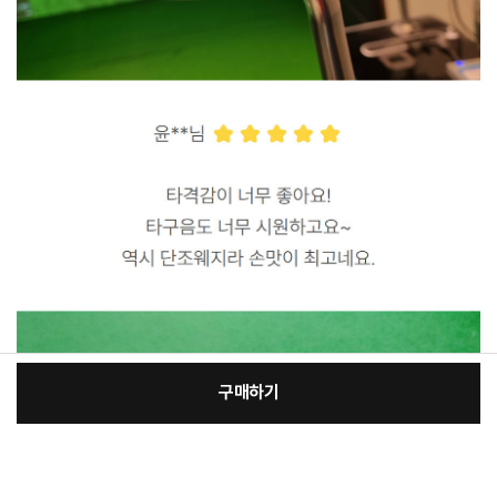
구매하기
[필수] 골프클럽구분
장
총 상품 금액
74,690
원