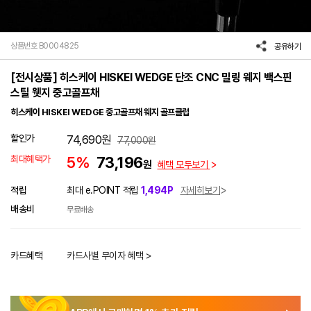
상품번호 B0004825
공유하기
[전시상품] 히스케이 HISKEI WEDGE 단조 CNC 밀링 웨지 백스핀
스틸 웻지 중고골프채
히스케이 HISKEI WEDGE 중고골프채 웨지 골프클럽
할인가
74,690
원
77,000
원
최대혜택가
5%
73,196
원
혜택 모두보기
적립
최대 e.POINT 적립
1,494P
자세히보기
배송비
무료배송
카드혜택
카드사별 무이자 혜택 >