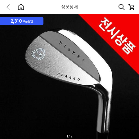
상품상세
2,310
쿠폰할인
1
/
2