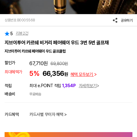
상품번호 B0005568
공유하기
리뷰
2
건
5
지브이투어 카르쉐 비거리 페어웨이 우드 3번 5번 골프채
지브이투어 카르쉐 페어웨이 우드 골프클럽
할인가
67,710
원
69,800
원
최대혜택가
5%
66,356
원
혜택 모두보기
적립
최대 e.POINT 적립
1,354P
자세히보기
배송비
무료배송
카드혜택
카드사별 무이자 혜택 >