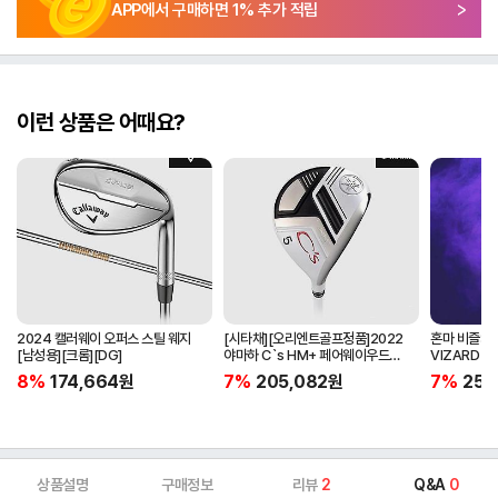
APP에서 구매하면
1
% 추가 적립
이런 상품은 어때요?
2024 캘러웨이 오퍼스 스틸 웨지
[시타채][오리엔트골프정품]2022
혼마 비즐3 
[남성용][크롬][DG]
야마하 C`s HM+ 페어웨이우드
VIZARD 
[여성용][화이트][C`s HM+
클럽케이스
8%
174,664
원
7%
205,082
원
7%
258
ORIGINAL]
상품설명
구매정보
리뷰
2
Q&A
0