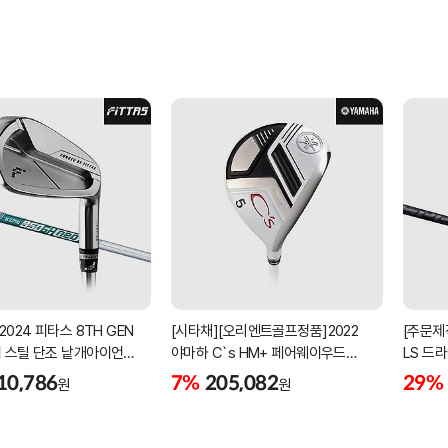
2024 피타스 8TH GEN
[시타채][오리엔트골프정품]2022
[주문제
 스틸 단조 낱개아이언
야마하 C`s HM+ 페어웨이우드
LS 드라
번][NSPRO950GH NEO]
[여성용][화이트][C`s HM+
BLACK
10,786
7%
205,082
29%
원
원
ORIGINAL]