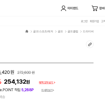
마이랜드
장바
로그인
회원가입
고
골프/스포츠/레저
골프
골프클럽
드라이버
,420
원
272,600
원
%
254,132
원
혜택 모두보기
e.POINT 적립
5,288P
자세히보기
배송