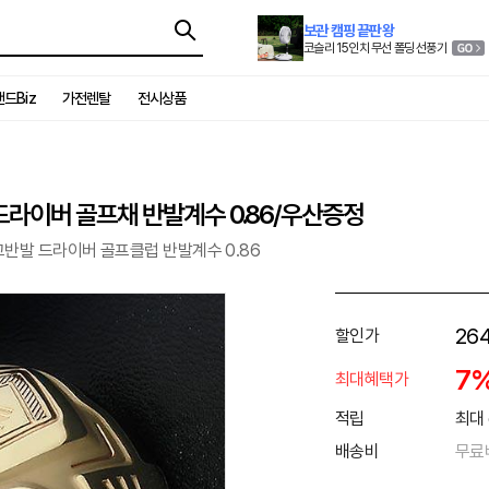
보관 캠핑 끝판왕
코슬리 15인치 무선 폴딩 선풍기
드Biz
가전렌탈
전시상품
라이버 골프채 반발계수 0.86/우산증정
반발 드라이버 골프클럽 반발계수 0.86
264
할인가
7
최대혜택가
적립
최대 
배송비
무료