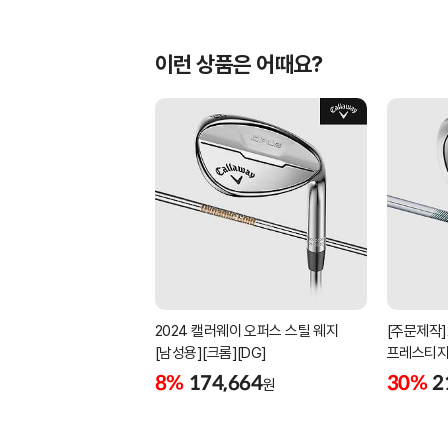
이런 상품은 어때요?
2024 캘러웨이 오퍼스 스틸 웨지
[주문제작]
[남성용][크롬][DG]
프레스티지
[남성용][4
8%
174,664
30%
2
원