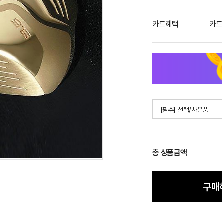
카드혜택
카드
[필수] 선택/사은품
총 상품금액
구매