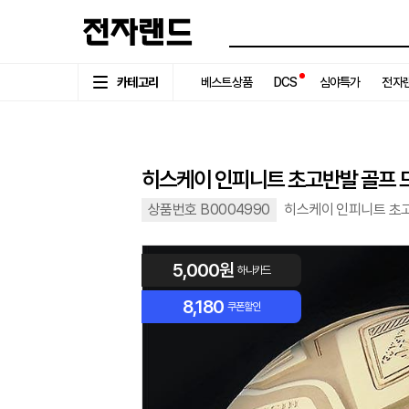
카테고리
베스트상품
DCS
심야특가
전자랜
히스케이 인피니트 초고반발 골프 드
상품번호 B0004990
히스케이 인피니트 초고
5,000원
하나카드
8,180
쿠폰할인