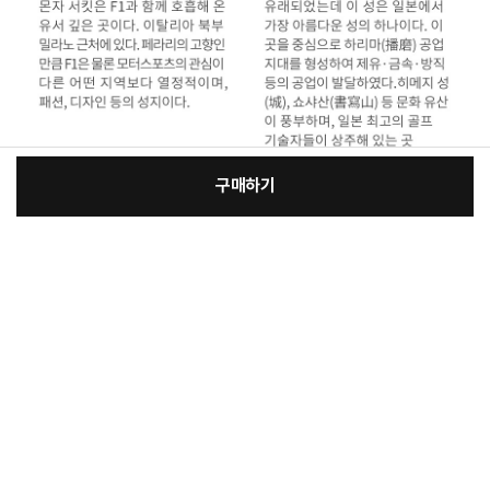
구매하기
[필수] 골프클럽구분
장
총 상품 금액
100,880
원
바
바
구
로
니
구
매