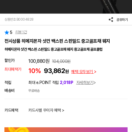
상품번호 B0004828
공유하기
리뷰
1
건
5
전시상품 히메지몬자 샷건 백스핀 스핀밀드 중고골프채 웨지
히메지몬자 샷건 백스핀 스핀밀드 중고골프채 웨지 중고골프채 골프클럽
할인가
100,880
원
104,000
원
최대혜택가
10%
93,862
원
혜택 모두보기
적립
최대 e.POINT 적립
2,018P
자세히보기
배송비
무료배송
카드혜택
카드사별 무이자 혜택 >