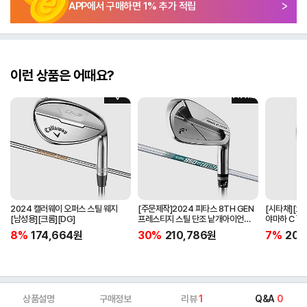
APP에서 구매하면
1
% 추가 적립
이런 상품은 어때요?
2024 캘러웨이 오퍼스 스틸 웨지
[주문제작]2024 피타스 8TH GEN
[시타채][오
[남성용][크롬][DG]
프레스티지 스틸 단조 낱개아이언
야마하 C`s
[남성용][4번][NSPRO950GH
[여성용][화이
8%
174,664
원
30%
210,786
원
7%
205
NEO]
ORIGINAL]
상품설명
구매정보
리뷰
1
Q&A
0