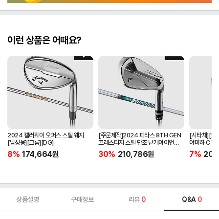
이런 상품은 어때요?
2024 캘러웨이 오퍼스 스틸 웨지
[주문제작]2024 피타스 8TH GEN
[시타채][오
[남성용][크롬][DG]
프레스티지 스틸 단조 낱개아이언
야마하 C`s
[남성용][4번][NSPRO950GH
[여성용][화이
8%
174,664
원
30%
210,786
원
7%
205
NEO]
ORIGINAL]
상품설명
구매정보
리뷰
0
Q&A
0