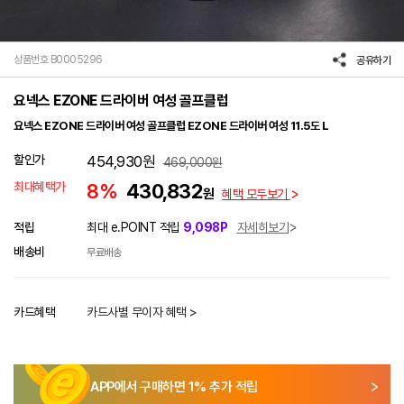
상품번호 B0005296
공유하기
요넥스 EZONE 드라이버 여성 골프클럽
요넥스 EZONE 드라이버 여성 골프클럽 EZONE 드라이버 여성 11.5도 L
할인가
454,930
원
469,000
원
최대혜택가
8%
430,832
원
혜택 모두보기
적립
최대 e.POINT 적립
9,098P
자세히보기
배송비
무료배송
카드혜택
카드사별 무이자 혜택 >
APP에서 구매하면
1
% 추가 적립