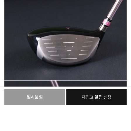
일시품절
재입고 알림 신청
:
본품
454,930원
총 상품 금액
454,930
원