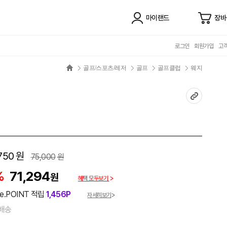
마이랜드
장바
로그인
회원가입
고
골프/스포츠/레저
골프
골프클럽
웨지
750
원
75,000
원
%
71,294
원
혜택 모두보기
e.POINT 적립
1,456P
자세히보기
배송