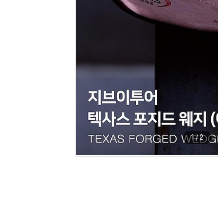
1
/
2