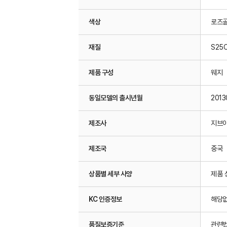
색상
로즈
재질
S25
제품 구성
웨지
동일모델의 출시년월
2013
제조사
지브
제조국
중국
상품별 세부 사양
제품 
KC 인증정보
해당
품질보증기준
관련법