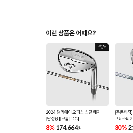
이런 상품은 어때요?
2024 캘러웨이 오퍼스 스틸 웨지
[주문제작]
[남성용][크롬][DG]
프레스티지
[남성용][4
8%
174,664
30%
2
원