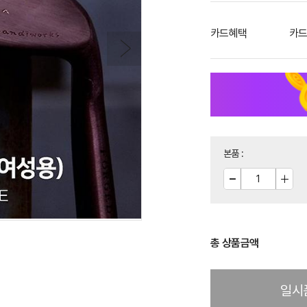
카드혜택
카드
본품
:
총 상품금액
일시