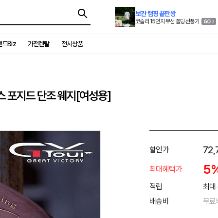
보관 캠핑 끝판왕
코슬리 15인치 무선 폴딩 선풍기
드Biz
가전렌탈
전시상품
 포지드 단조 웨지[여성용]
72,
할인가
5
최대혜택가
적립
최대 
배송비
무료