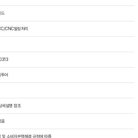
골드
CC/CNC밀링처리
0313
이투어
상세설명 참조
없음
 및 소비자분쟁해결 규정에 따름