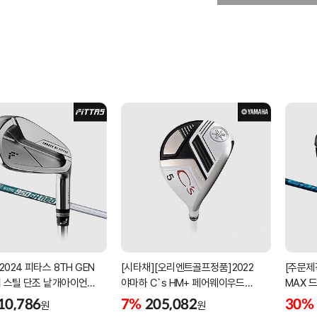
2024 피타스 8TH GEN
[시타채][오리엔트골프정품]2022
[주문제
 스틸 단조 낱개아이언
야마하 C`s HM+ 페어웨이우드
MAX 
번][NSPRO950GH NEO]
[여성용][화이트][C`s HM+
NX]
10,786
7%
205,082
30%
원
원
ORIGINAL]